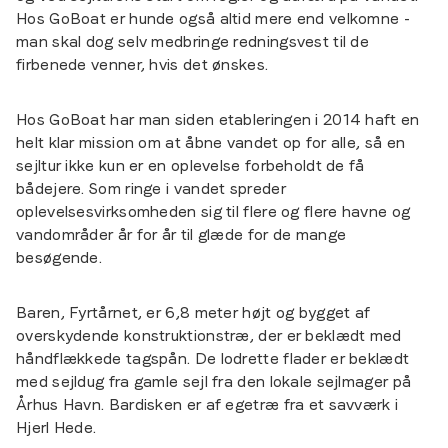
Hos GoBoat er hunde også altid mere end velkomne -
man skal dog selv medbringe redningsvest til de
firbenede venner, hvis det ønskes.
Hos GoBoat har man siden etableringen i 2014 haft en
helt klar mission om at åbne vandet op for alle, så en
sejltur ikke kun er en oplevelse forbeholdt de få
bådejere. Som ringe i vandet spreder
oplevelsesvirksomheden sig til flere og flere havne og
vandområder år for år til glæde for de mange
besøgende.
Baren, Fyrtårnet, er 6,8 meter højt og bygget af
overskydende konstruktionstræ, der er beklædt med
håndflækkede tagspån. De lodrette flader er beklædt
med sejldug fra gamle sejl fra den lokale sejlmager på
Århus Havn. Bardisken er af egetræ fra et savværk i
Hjerl Hede.