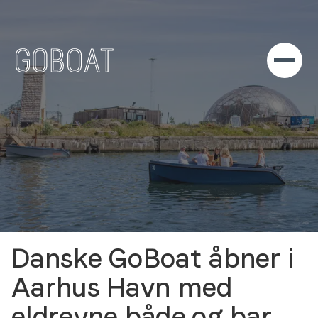
Danske GoBoat åbner i
Aarhus Havn med
eldrevne både og bar