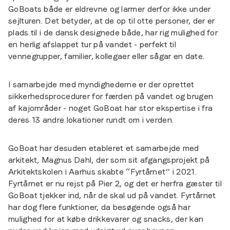
GoBoats både er eldrevne og larmer derfor ikke under
sejlturen. Det betyder, at de op til otte personer, der er
plads til i de dansk designede både, har rig mulighed for
en herlig afslappet tur på vandet - perfekt til
vennegrupper, familier, kollegaer eller sågar en date.
I samarbejde med myndighederne er der oprettet
sikkerhedsprocedurer for færden på vandet og brugen
af kajområder - noget GoBoat har stor ekspertise i fra
deres 13 andre lokationer rundt om i verden.
GoBoat har desuden etableret et samarbejde med
arkitekt, Magnus Dahl, der som sit afgangsprojekt på
Arkitektskolen i Aarhus skabte “Fyrtårnet” i 2021.
Fyrtårnet er nu rejst på Pier 2, og det er herfra gæster til
GoBoat tjekker ind, når de skal ud på vandet. Fyrtårnet
har dog flere funktioner, da besøgende også har
mulighed for at købe drikkevarer og snacks, der kan