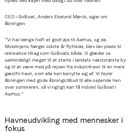
nydes ved kajen med udsigt ud over havnen.
CEO i GoBoat, Anders Ekelund Mørck, siger om
åbningen:
“Vi har længe haft et godt øje til Aarhus, og da
Molslinjens færger sidste år flyttede, blev der plads til
rekreative tiltag som GoBoats både. Vi glæder os
ualmindeligt meget til at starte i landets næststørste by
og til at være med på rejsen fra industrihavn til en mere
gæstfri havn, som alle kan benytte sig af. Vi fejrer
åbningen med gode åbningstilbud til alle sejlende hen
over sommeren, så vi rigtigt kan få indviet GoBoat i
Aarhus.”
Havneudvikling med mennesker i
fokus