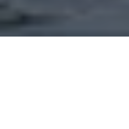
Kære GoBoat-gæst i Aalborg
Efter mange gode år i Aalborg er GoBoat sejlet til
Aarhus. Vi sætter stor pris på de mange, der har sejlet
på Limfjorden med GoBoat i Aalborg. Mange tak til
vores partnere og venner af huset. Det har været en
svær beslutning, men GoBoat Aalborg lever nu videre
som GoBoat Aarhus.
GoBoat Aarhus ligger på Pier 2 på Aarhus Ø. Du kan